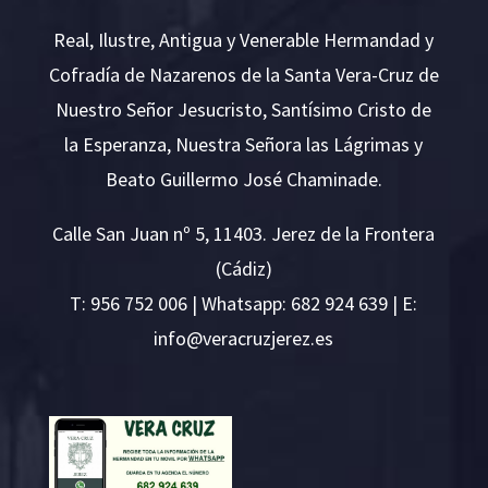
Real, Ilustre, Antigua y Venerable Hermandad y
Cofradía de Nazarenos de la Santa Vera-Cruz de
Nuestro Señor Jesucristo, Santísimo Cristo de
la Esperanza, Nuestra Señora las Lágrimas y
Beato Guillermo José Chaminade.
Calle San Juan nº 5, 11403. Jerez de la Frontera
(Cádiz)
T:
956 752 006
| Whatsapp: 682 924 639 | E:
i
v@ofn
rcare
rejzu
se.ze