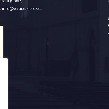
ntera (Cádiz)
E:
i
v@ofn
rcare
rejzu
se.ze
.