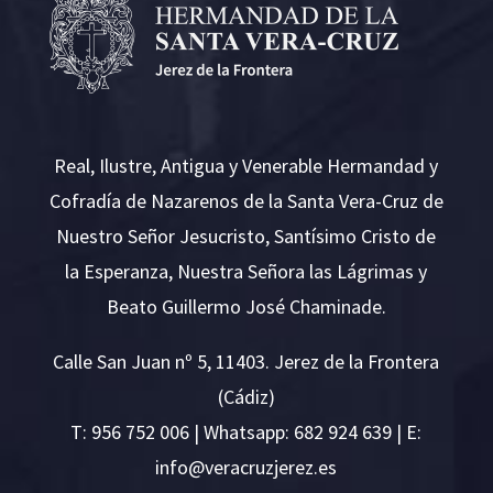
Real, Ilustre, Antigua y Venerable Hermandad y
Cofradía de Nazarenos de la Santa Vera-Cruz de
Nuestro Señor Jesucristo, Santísimo Cristo de
la Esperanza, Nuestra Señora las Lágrimas y
Beato Guillermo José Chaminade.
Calle San Juan nº 5, 11403. Jerez de la Frontera
(Cádiz)
T:
956 752 006
| Whatsapp: 682 924 639 | E:
i
v@ofn
rcare
rejzu
se.ze