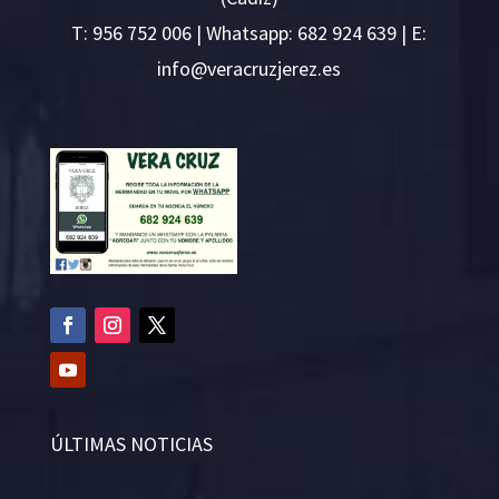
T:
956 752 006
| Whatsapp: 682 924 639 | E:
i
v@ofn
rcare
rejzu
se.ze
ÚLTIMAS NOTICIAS