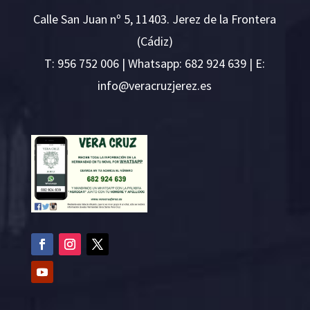
Calle San Juan nº 5, 11403. Jerez de la Frontera
(Cádiz)
T:
956 752 006
| Whatsapp: 682 924 639 | E:
i
v@ofn
rcare
rejzu
se.ze