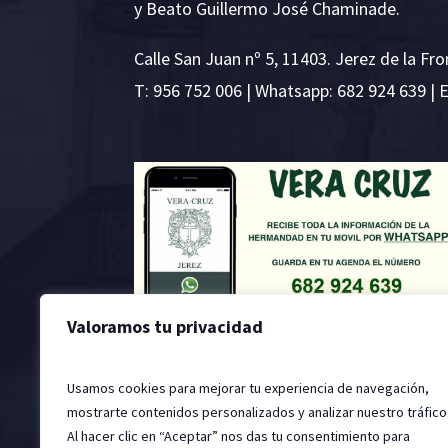
y Beato Guillermo José Chaminade.
Calle San Juan nº 5, 11403. Jerez de la Fro
T:
956 752 006
| Whatsapp: 682 924 639 | 
Valoramos tu privacidad
Usamos cookies para mejorar tu experiencia de navegación,
mostrarte contenidos personalizados y analizar nuestro tráfico
Al hacer clic en “Aceptar” nos das tu consentimiento para