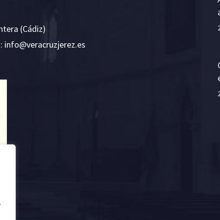
ntera (Cádiz)
E:
i
v@ofn
rcare
rejzu
se.ze
.