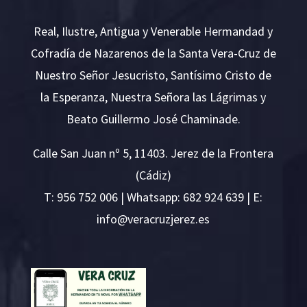
Real, Ilustre, Antigua y Venerable Hermandad y
Cofradía de Nazarenos de la Santa Vera-Cruz de
Nuestro Señor Jesucristo, Santísimo Cristo de
la Esperanza, Nuestra Señora las Lágrimas y
Beato Guillermo José Chaminade.
Calle San Juan nº 5, 11403. Jerez de la Frontera
(Cádiz)
T:
956 752 006
| Whatsapp: 682 924 639 | E:
i
v@ofn
rcare
rejzu
se.ze