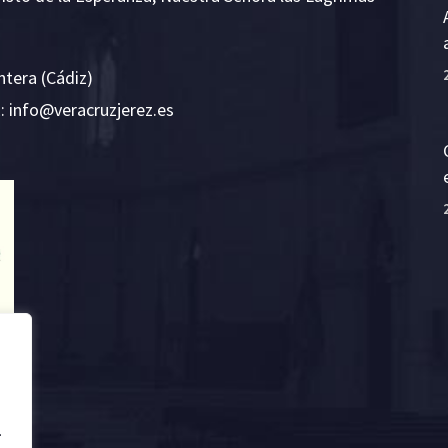
ntera (Cádiz)
E:
i
v@ofn
rcare
rejzu
se.ze
.