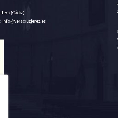
ntera (Cádiz)
E:
i
v@ofn
rcare
rejzu
se.ze
.