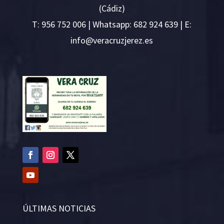
(Cádiz)
T:
956 752 006
| Whatsapp: 682 924 639 | E:
i
v@ofn
rcare
rejzu
se.ze
ÚLTIMAS NOTICIAS