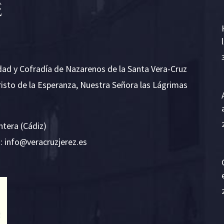
dad y Cofradía de Nazarenos de la Santa Vera-Cruz
risto de la Esperanza, Nuestra Señora las Lágrimas
ntera (Cádiz)
E:
i
v@ofn
rcare
rejzu
se.ze