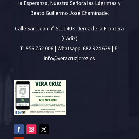
la Esperanza, Nuestra Señora las Lágrimas y
Beato Guillermo José Chaminade.
Calle San Juan nº 5, 11403. Jerez de la Frontera
(Cádiz)
T:
956 752 006
| Whatsapp: 682 924 639 | E:
i
v@ofn
rcare
rejzu
se.ze