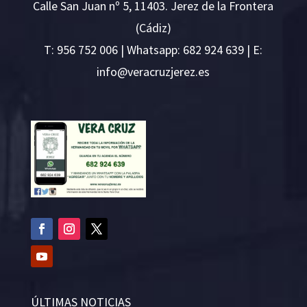
Calle San Juan nº 5, 11403. Jerez de la Frontera
(Cádiz)
T:
956 752 006
| Whatsapp: 682 924 639 | E:
i
v@ofn
rcare
rejzu
se.ze
ÚLTIMAS NOTICIAS