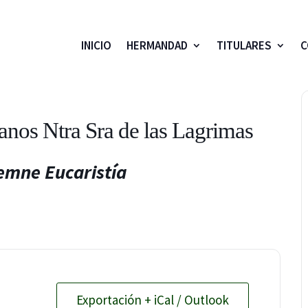
INICIO
HERMANDAD
TITULARES
C
nos Ntra Sra de las Lagrimas
lemne
Eucaristía
Exportación + iCal / Outlook