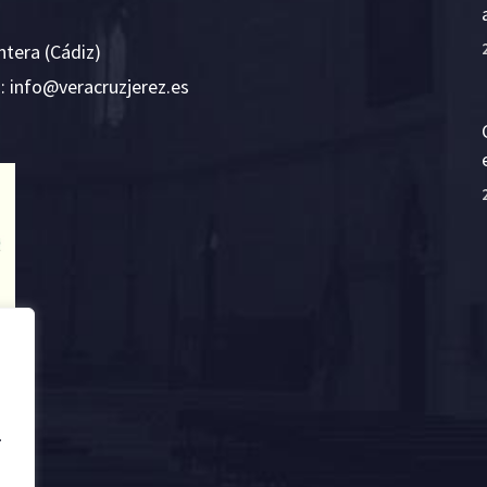
ntera (Cádiz)
E:
i
v@ofn
rcare
rejzu
se.ze
.