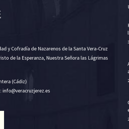
dad y Cofradía de Nazarenos de la Santa Vera-Cruz
risto de la Esperanza, Nuestra Señora las Lágrimas
ntera (Cádiz)
E:
i
v@ofn
rcare
rejzu
se.ze