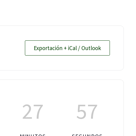
Exportación + iCal / Outlook
27
56