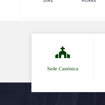
DÍAS
HORAS

Sede Canónica