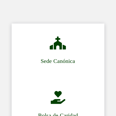

Sede Canónica

Bolsa de Caridad