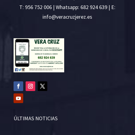
T:
956 752 006
| Whatsapp: 682 924 639 | E:
i
v@ofn
rcare
rejzu
se.ze
ÚLTIMAS NOTICIAS