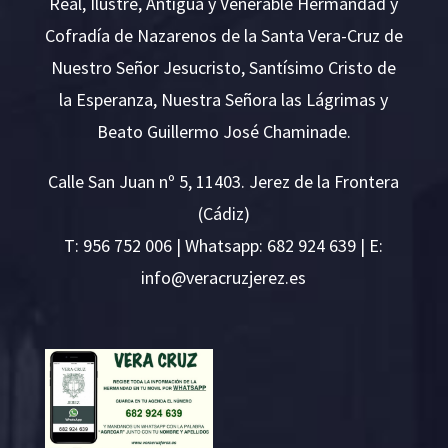
Real, Ilustre, Antigua y Venerable Hermandad y
Cofradía de Nazarenos de la Santa Vera-Cruz de
Nuestro Señor Jesucristo, Santísimo Cristo de
la Esperanza, Nuestra Señora las Lágrimas y
Beato Guillermo José Chaminade.
Calle San Juan nº 5, 11403. Jerez de la Frontera
(Cádiz)
T:
956 752 006
| Whatsapp: 682 924 639 | E:
i
v@ofn
rcare
rejzu
se.ze