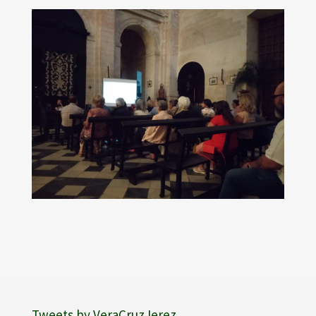
Tweets by VeraCruzJerez