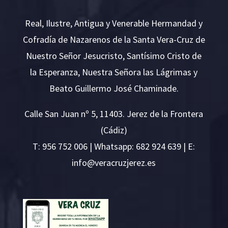
Real, Ilustre, Antigua y Venerable Hermandad y
Cofradía de Nazarenos de la Santa Vera-Cruz de
Nuestro Señor Jesucristo, Santísimo Cristo de
la Esperanza, Nuestra Señora las Lágrimas y
Beato Guillermo José Chaminade.
Calle San Juan nº 5, 11403. Jerez de la Frontera
(Cádiz)
T:
956 752 006
| Whatsapp: 682 924 639 | E:
i
v@ofn
rcare
rejzu
se.ze