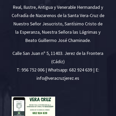
Real, Ilustre, Antigua y Venerable Hermandad y
Cofradía de Nazarenos de la Santa Vera-Cruz de
Nuestro Señor Jesucristo, Santísimo Cristo de
la Esperanza, Nuestra Señora las Lágrimas y
Beato Guillermo José Chaminade.
Calle San Juan nº 5, 11403. Jerez de la Frontera
(Cádiz)
T:
956 752 006
| Whatsapp: 682 924 639 | E:
i
v@ofn
rcare
rejzu
se.ze