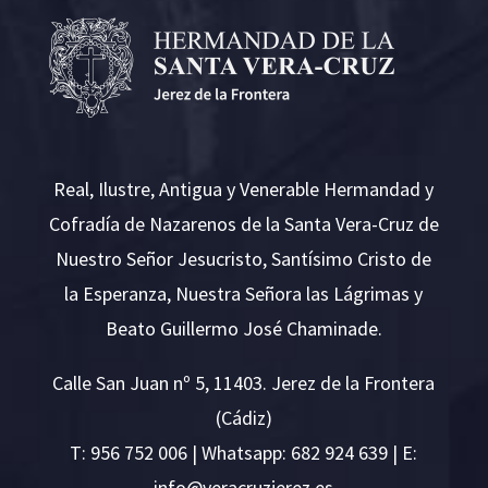
Real, Ilustre, Antigua y Venerable Hermandad y
Cofradía de Nazarenos de la Santa Vera-Cruz de
Nuestro Señor Jesucristo, Santísimo Cristo de
la Esperanza, Nuestra Señora las Lágrimas y
Beato Guillermo José Chaminade.
Calle San Juan nº 5, 11403. Jerez de la Frontera
(Cádiz)
T:
956 752 006
| Whatsapp: 682 924 639 | E:
i
v@ofn
rcare
rejzu
se.ze