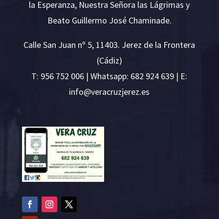
la Esperanza, Nuestra Señora las Lágrimas y
Beato Guillermo José Chaminade.
Calle San Juan nº 5, 11403. Jerez de la Frontera
(Cádiz)
T:
956 752 006
| Whatsapp: 682 924 639 | E:
i
v@ofn
rcare
rejzu
se.ze