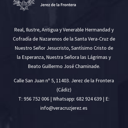
Real, Ilustre, Antigua y Venerable Hermandad y
Cofradía de Nazarenos de la Santa Vera-Cruz de
Nuestro Señor Jesucristo, Santísimo Cristo de
la Esperanza, Nuestra Señora las Lágrimas y
Beato Guillermo José Chaminade.
Calle San Juan nº 5, 11403. Jerez de la Frontera
(Cádiz)
T:
956 752 006
| Whatsapp: 682 924 639 | E:
i
v@ofn
rcare
rejzu
se.ze