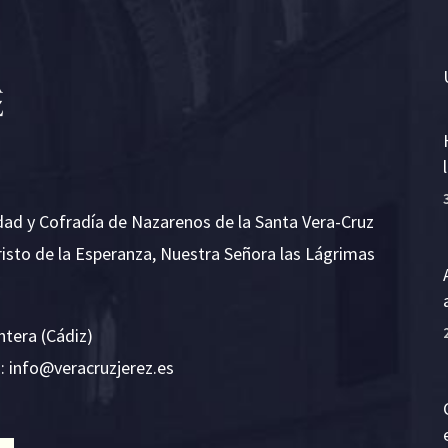
dad y Cofradía de Nazarenos de la Santa Vera-Cruz
risto de la Esperanza, Nuestra Señora las Lágrimas
ntera (Cádiz)
E:
i
v@ofn
rcare
rejzu
se.ze