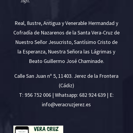
Real, Ilustre, Antigua y Venerable Hermandad y
Cofradía de Nazarenos de la Santa Vera-Cruz de
Nuestro Señor Jesucristo, Santísimo Cristo de
la Esperanza, Nuestra Señora las Lágrimas y
Beato Guillermo José Chaminade.
Calle San Juan nº 5, 11403. Jerez de la Frontera
(Cádiz)
T:
956 752 006
| Whatsapp: 682 924 639 | E:
i
v@ofn
rcare
rejzu
se.ze