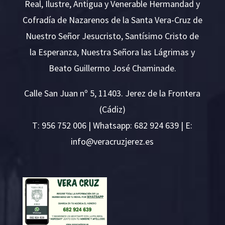
Real, Ilustre, Antigua y Venerable Hermandad y
Cofradía de Nazarenos de la Santa Vera-Cruz de
Nuestro Señor Jesucristo, Santísimo Cristo de
la Esperanza, Nuestra Señora las Lágrimas y
Beato Guillermo José Chaminade.
Calle San Juan nº 5, 11403. Jerez de la Frontera
(Cádiz)
T:
956 752 006
| Whatsapp: 682 924 639 | E:
i
v@ofn
rcare
rejzu
se.ze