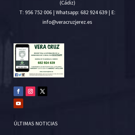
(Cádiz)
T:
956 752 006
| Whatsapp: 682 924 639 | E:
i
v@ofn
rcare
rejzu
se.ze
ÚLTIMAS NOTICIAS