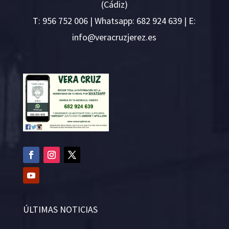
(Cádiz)
T:
956 752 006
| Whatsapp: 682 924 639 | E:
i
v@ofn
rcare
rejzu
se.ze
ÚLTIMAS NOTICIAS