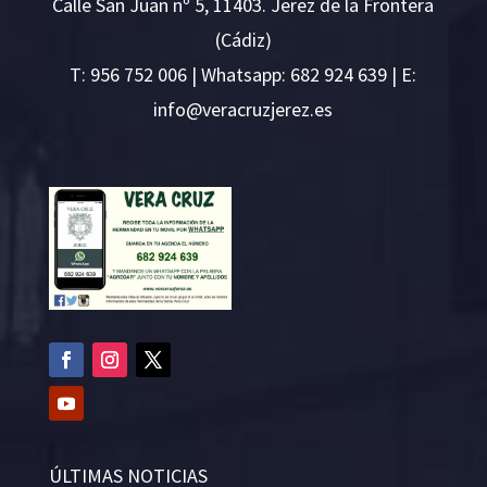
Calle San Juan nº 5, 11403. Jerez de la Frontera
(Cádiz)
T:
956 752 006
| Whatsapp: 682 924 639 | E:
i
v@ofn
rcare
rejzu
se.ze
ÚLTIMAS NOTICIAS