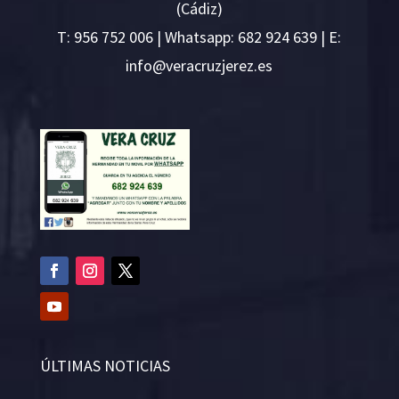
(Cádiz)
T:
956 752 006
| Whatsapp: 682 924 639 | E:
i
v@ofn
rcare
rejzu
se.ze
ÚLTIMAS NOTICIAS