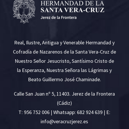
Real, Ilustre, Antigua y Venerable Hermandad y
Cofradía de Nazarenos de la Santa Vera-Cruz de
Nuestro Señor Jesucristo, Santísimo Cristo de
la Esperanza, Nuestra Señora las Lágrimas y
Beato Guillermo José Chaminade.
Calle San Juan nº 5, 11403. Jerez de la Frontera
(Cádiz)
T:
956 752 006
| Whatsapp: 682 924 639 | E:
i
v@ofn
rcare
rejzu
se.ze