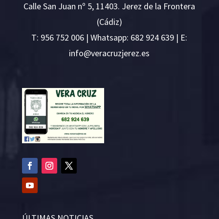
Calle San Juan nº 5, 11403. Jerez de la Frontera
(Cádiz)
T:
956 752 006
| Whatsapp: 682 924 639 | E:
i
v@ofn
rcare
rejzu
se.ze
ÚLTIMAS NOTICIAS