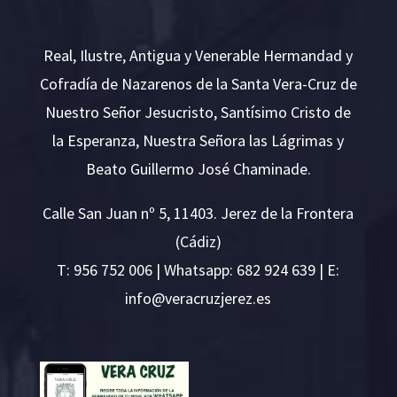
Real, Ilustre, Antigua y Venerable Hermandad y
Cofradía de Nazarenos de la Santa Vera-Cruz de
Nuestro Señor Jesucristo, Santísimo Cristo de
la Esperanza, Nuestra Señora las Lágrimas y
Beato Guillermo José Chaminade.
Calle San Juan nº 5, 11403. Jerez de la Frontera
(Cádiz)
T:
956 752 006
| Whatsapp: 682 924 639 | E:
i
v@ofn
rcare
rejzu
se.ze