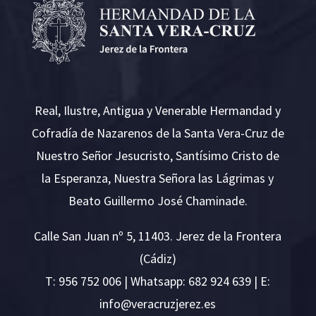
Real, Ilustre, Antigua y Venerable Hermandad y
Cofradía de Nazarenos de la Santa Vera-Cruz de
Nuestro Señor Jesucristo, Santísimo Cristo de
la Esperanza, Nuestra Señora las Lágrimas y
Beato Guillermo José Chaminade.
Calle San Juan nº 5, 11403. Jerez de la Frontera
(Cádiz)
T:
956 752 006
| Whatsapp: 682 924 639 | E:
i
v@ofn
rcare
rejzu
se.ze