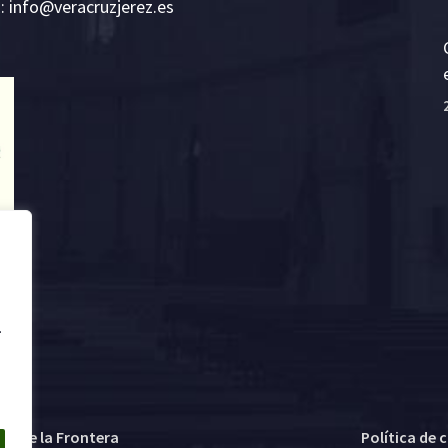
E:
i
v@ofn
rcare
rejzu
se.ze
.
ez de la Frontera
Política de 