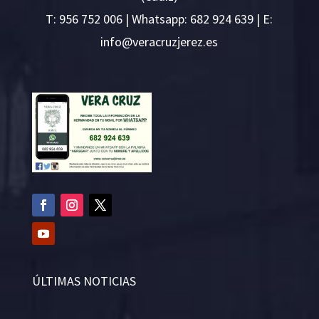
T:
956 752 006
| Whatsapp: 682 924 639 | E:
i
v@ofn
rcare
rejzu
se.ze
ÚLTIMAS NOTICIAS