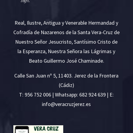
Real, Ilustre, Antigua y Venerable Hermandad y
Cofradía de Nazarenos de la Santa Vera-Cruz de
Nuestro Señor Jesucristo, Santísimo Cristo de
la Esperanza, Nuestra Señora las Lágrimas y
Beato Guillermo José Chaminade.
Calle San Juan nº 5, 11403. Jerez de la Frontera
(Cádiz)
T:
956 752 006
| Whatsapp: 682 924 639 | E:
i
v@ofn
rcare
rejzu
se.ze