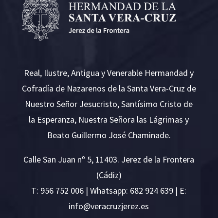
Real, Ilustre, Antigua y Venerable Hermandad y
Cofradía de Nazarenos de la Santa Vera-Cruz de
Nuestro Señor Jesucristo, Santísimo Cristo de
la Esperanza, Nuestra Señora las Lágrimas y
Beato Guillermo José Chaminade.
Calle San Juan nº 5, 11403. Jerez de la Frontera
(Cádiz)
T:
956 752 006
| Whatsapp: 682 924 639 | E:
i
v@ofn
rcare
rejzu
se.ze