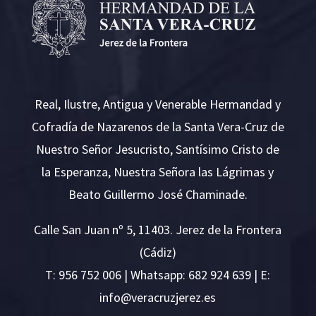
Real, Ilustre, Antigua y Venerable Hermandad y
Cofradía de Nazarenos de la Santa Vera-Cruz de
Nuestro Señor Jesucristo, Santísimo Cristo de
la Esperanza, Nuestra Señora las Lágrimas y
Beato Guillermo José Chaminade.
Calle San Juan nº 5, 11403. Jerez de la Frontera
(Cádiz)
T:
956 752 006
| Whatsapp: 682 924 639 | E:
i
v@ofn
rcare
rejzu
se.ze