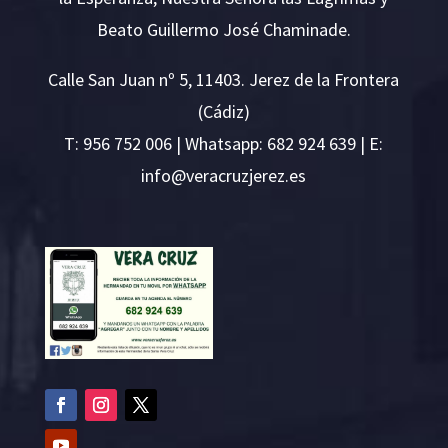
Beato Guillermo José Chaminade.
Calle San Juan nº 5, 11403. Jerez de la Frontera
(Cádiz)
T:
956 752 006
| Whatsapp: 682 924 639 | E:
i
v@ofn
rcare
rejzu
se.ze