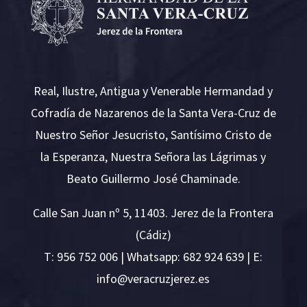
Real, Ilustre, Antigua y Venerable Hermandad y
Cofradía de Nazarenos de la Santa Vera-Cruz de
Nuestro Señor Jesucristo, Santísimo Cristo de
la Esperanza, Nuestra Señora las Lágrimas y
Beato Guillermo José Chaminade.
Calle San Juan nº 5, 11403. Jerez de la Frontera
(Cádiz)
T:
956 752 006
| Whatsapp: 682 924 639 | E:
i
v@ofn
rcare
rejzu
se.ze