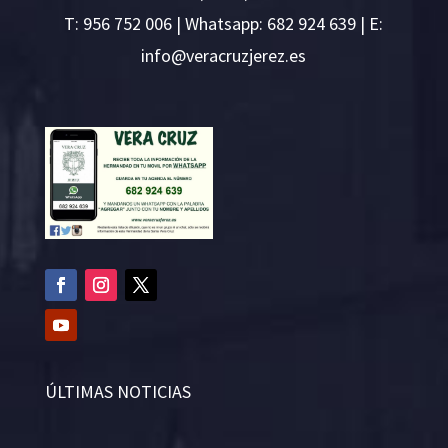
T:
956 752 006
| Whatsapp: 682 924 639 | E:
i
v@ofn
rcare
rejzu
se.ze
ÚLTIMAS NOTICIAS