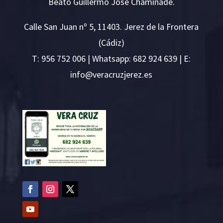
Beato Guillermo José Chaminade.
Calle San Juan nº 5, 11403. Jerez de la Frontera
(Cádiz)
T:
956 752 006
| Whatsapp: 682 924 639 | E:
i
v@ofn
rcare
rejzu
se.ze