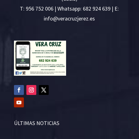
T:
956 752 006
| Whatsapp: 682 924 639 | E:
i
v@ofn
rcare
rejzu
se.ze
ÚLTIMAS NOTICIAS