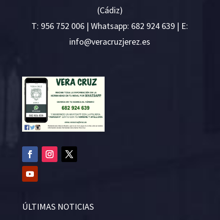
(Cádiz)
T:
956 752 006
| Whatsapp: 682 924 639 | E:
i
v@ofn
rcare
rejzu
se.ze
ÚLTIMAS NOTICIAS