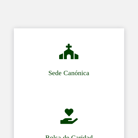

Sede Canónica

Bolsa de Caridad