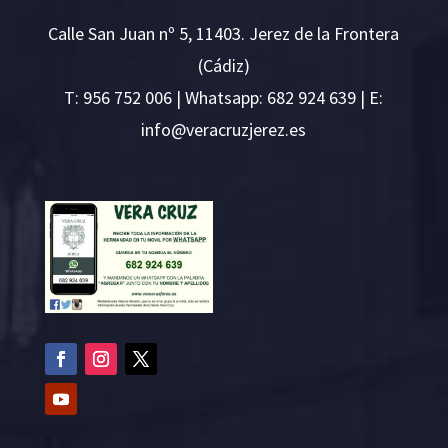
Calle San Juan nº 5, 11403. Jerez de la Frontera
(Cádiz)
T:
956 752 006
| Whatsapp: 682 924 639 | E:
i
v@ofn
rcare
rejzu
se.ze