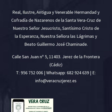
Real, Ilustre, Antigua y Venerable Hermandad y
Cofradía de Nazarenos de la Santa Vera-Cruz de
Nuestro Señor Jesucristo, Santísimo Cristo de
la Esperanza, Nuestra Señora las Lágrimas y
Beato Guillermo José Chaminade.
Calle San Juan nº 5, 11403. Jerez de la Frontera
(Cádiz)
T:
956 752 006
| Whatsapp: 682 924 639 | E:
i
v@ofn
rcare
rejzu
se.ze