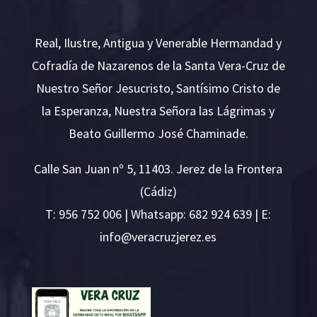
Real, Ilustre, Antigua y Venerable Hermandad y
Cofradía de Nazarenos de la Santa Vera-Cruz de
Nuestro Señor Jesucristo, Santísimo Cristo de
la Esperanza, Nuestra Señora las Lágrimas y
Beato Guillermo José Chaminade.
Calle San Juan nº 5, 11403. Jerez de la Frontera
(Cádiz)
T:
956 752 006
| Whatsapp: 682 924 639 | E:
i
v@ofn
rcare
rejzu
se.ze