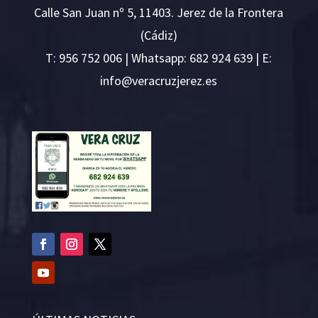
Calle San Juan nº 5, 11403. Jerez de la Frontera
(Cádiz)
T:
956 752 006
| Whatsapp: 682 924 639 | E:
i
v@ofn
rcare
rejzu
se.ze