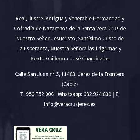
Real, Ilustre, Antigua y Venerable Hermandad y
Cofradía de Nazarenos de la Santa Vera-Cruz de
Nuestro Señor Jesucristo, Santísimo Cristo de
la Esperanza, Nuestra Señora las Lágrimas y
Beato Guillermo José Chaminade.
Calle San Juan nº 5, 11403. Jerez de la Frontera
(Cádiz)
T:
956 752 006
| Whatsapp: 682 924 639 | E:
i
v@ofn
rcare
rejzu
se.ze